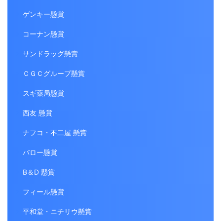
ゲンキー懸賞
コーナン懸賞
サンドラッグ懸賞
ＣＧＣグループ懸賞
スギ薬局懸賞
西友 懸賞
ナフコ・不二屋 懸賞
バロー懸賞
B＆D 懸賞
フィール懸賞
平和堂・ニチリウ懸賞