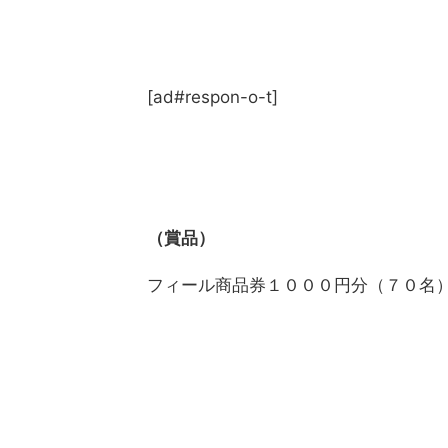
[ad#respon-o-t]
（賞品）
フィール商品券１０００円分（７０名