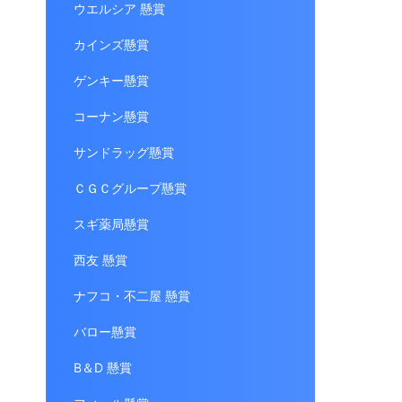
ウエルシア 懸賞
カインズ懸賞
ゲンキー懸賞
コーナン懸賞
サンドラッグ懸賞
ＣＧＣグループ懸賞
スギ薬局懸賞
西友 懸賞
ナフコ・不二屋 懸賞
バロー懸賞
B＆D 懸賞