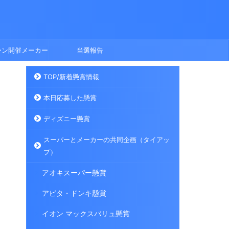
ーン開催メーカー
当選報告
TOP/新着懸賞情報
本日応募した懸賞
ディズニー懸賞
スーパーとメーカーの共同企画（タイアッ
プ）
アオキスーパー懸賞
アピタ・ドンキ懸賞
イオン マックスバリュ懸賞