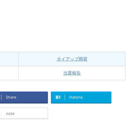
タイアップ懸賞
当選報告
Share
Hatena
note