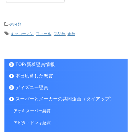
-
未分類
-
キッコーマン
,
フィール
,
商品券
,
金券
TOP/新着懸賞情報
本日応募した懸賞
ディズニー懸賞
スーパーとメーカーの共同企画（タイアップ）
アオキスーパー懸賞
アピタ・ドンキ懸賞