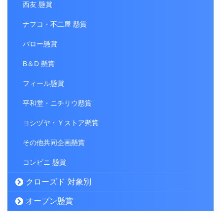
西友 懸賞
ナフコ・不二屋 懸賞
バロー懸賞
B＆D 懸賞
フィール懸賞
平和堂・ニチリウ懸賞
ヨシヅヤ・Ｙストア懸賞
その他共同企画懸賞
コンビニ 懸賞
クローズド 対象別
オープン懸賞