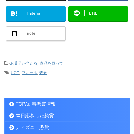
Hatena
LINE
note
-
お菓子が当たる
,
食品を買って
-
UCC
,
フィール
,
森永
TOP/新着懸賞情報
本日応募した懸賞
ディズニー懸賞