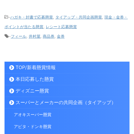
-
ハガキ・封書で応募懸賞
,
タイアップ・共同企画懸賞
,
現金・金券・
ポイントが当たる懸賞
,
レシート応募懸賞
-
フィール
,
井村屋
,
商品券
,
金券
TOP/新着懸賞情報
本日応募した懸賞
ディズニー懸賞
スーパーとメーカーの共同企画（タイアップ）
アオキスーパー懸賞
アピタ・ドンキ懸賞