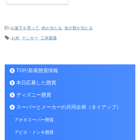
-
お菓子を買って
,
肉が当たる
,
魚介類が当たる
-
お米
,
ゲンキー
,
三幸製菓
TOP/新着懸賞情報
本日応募した懸賞
ディズニー懸賞
スーパーとメーカーの共同企画（タイアップ）
アオキスーパー懸賞
アピタ・ドンキ懸賞