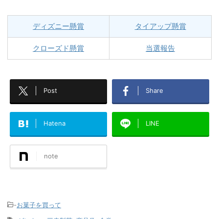
ディズニー懸賞
タイアップ懸賞
クローズド懸賞
当選報告
Post
Share
Hatena
LINE
note
-
お菓子を買って