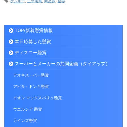
-
ゲンキー
,
三幸製菓
,
商品券
,
金券
TOP/新着懸賞情報
本日応募した懸賞
ディズニー懸賞
スーパーとメーカーの共同企画（タイアップ）
アオキスーパー懸賞
アピタ・ドンキ懸賞
イオン マックスバリュ懸賞
ウエルシア 懸賞
カインズ懸賞