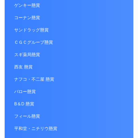
ゲンキー懸賞
コーナン懸賞
サンドラッグ懸賞
ＣＧＣグループ懸賞
スギ薬局懸賞
西友 懸賞
ナフコ・不二屋 懸賞
バロー懸賞
B＆D 懸賞
フィール懸賞
平和堂・ニチリウ懸賞