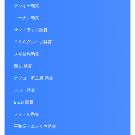
ゲンキー懸賞
コーナン懸賞
サンドラッグ懸賞
ＣＧＣグループ懸賞
スギ薬局懸賞
西友 懸賞
ナフコ・不二屋 懸賞
バロー懸賞
B＆D 懸賞
フィール懸賞
平和堂・ニチリウ懸賞