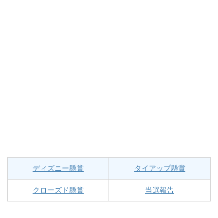
ディズニー懸賞
タイアップ懸賞
クローズド懸賞
当選報告