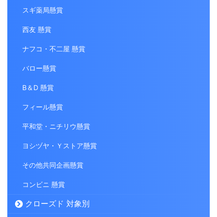
スギ薬局懸賞
西友 懸賞
ナフコ・不二屋 懸賞
バロー懸賞
B＆D 懸賞
フィール懸賞
平和堂・ニチリウ懸賞
ヨシヅヤ・Ｙストア懸賞
その他共同企画懸賞
コンビニ 懸賞
クローズド 対象別