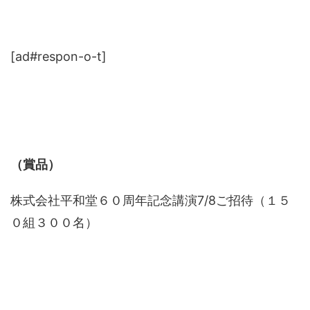
[ad#respon-o-t]
（賞品）
株式会社平和堂６０周年記念講演7/8ご招待（１５
０組３００名）