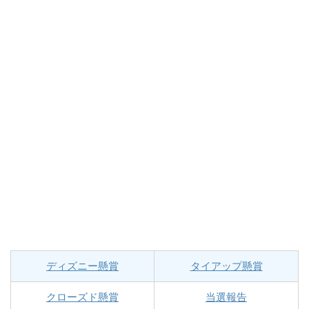
ディズニー懸賞
タイアップ懸賞
クローズド懸賞
当選報告