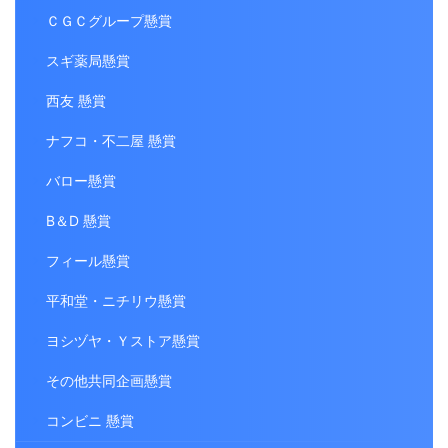
ＣＧＣグループ懸賞
スギ薬局懸賞
西友 懸賞
ナフコ・不二屋 懸賞
バロー懸賞
B＆D 懸賞
フィール懸賞
平和堂・ニチリウ懸賞
ヨシヅヤ・Ｙストア懸賞
その他共同企画懸賞
コンビニ 懸賞