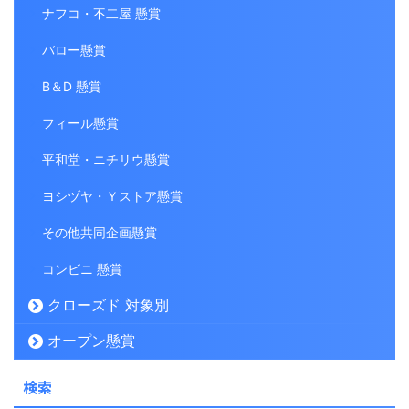
ナフコ・不二屋 懸賞
バロー懸賞
B＆D 懸賞
フィール懸賞
平和堂・ニチリウ懸賞
ヨシヅヤ・Ｙストア懸賞
その他共同企画懸賞
コンビニ 懸賞
クローズド 対象別
オープン懸賞
検索