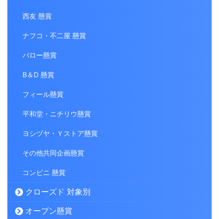
西友 懸賞
ナフコ・不二屋 懸賞
バロー懸賞
B＆D 懸賞
フィール懸賞
平和堂・ニチリウ懸賞
ヨシヅヤ・Ｙストア懸賞
その他共同企画懸賞
コンビニ 懸賞
クローズド 対象別
オープン懸賞