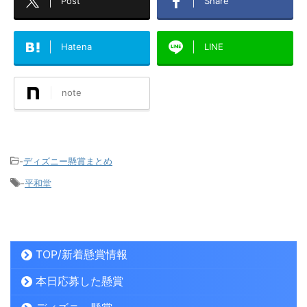
Post
Share
Hatena
LINE
note
-
ディズニー懸賞まとめ
-
平和堂
TOP/新着懸賞情報
本日応募した懸賞