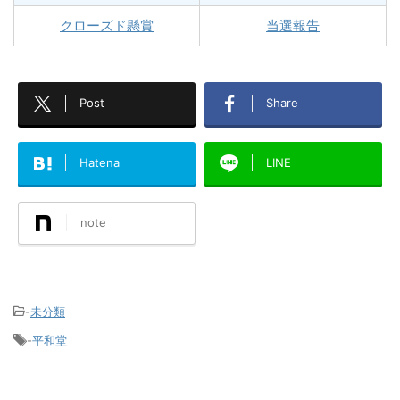
クローズド懸賞
当選報告
Post
Share
Hatena
LINE
note
-
未分類
-
平和堂