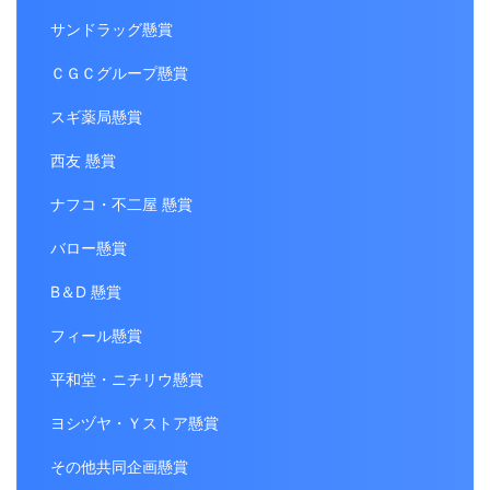
サンドラッグ懸賞
ＣＧＣグループ懸賞
スギ薬局懸賞
西友 懸賞
ナフコ・不二屋 懸賞
バロー懸賞
B＆D 懸賞
フィール懸賞
平和堂・ニチリウ懸賞
ヨシヅヤ・Ｙストア懸賞
その他共同企画懸賞