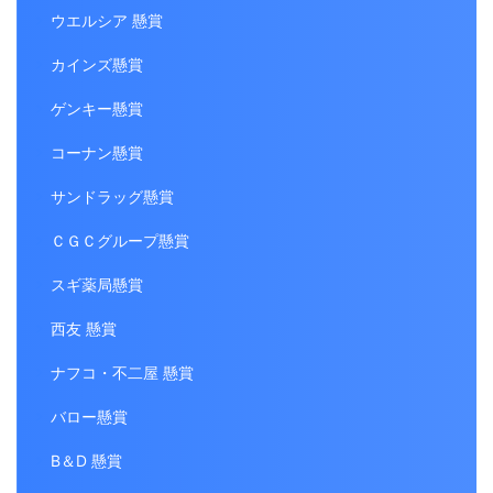
ウエルシア 懸賞
カインズ懸賞
ゲンキー懸賞
コーナン懸賞
サンドラッグ懸賞
ＣＧＣグループ懸賞
スギ薬局懸賞
西友 懸賞
ナフコ・不二屋 懸賞
バロー懸賞
B＆D 懸賞