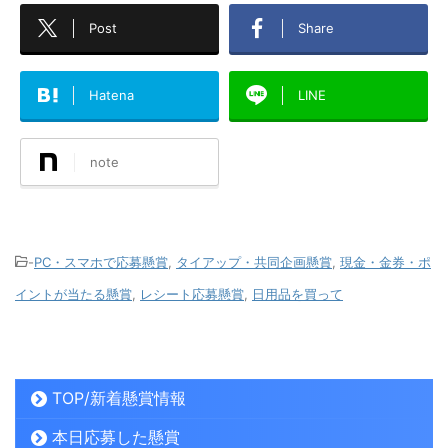
Post
Share
Hatena
LINE
note
-
PC・スマホで応募懸賞
,
タイアップ・共同企画懸賞
,
現金・金券・ポ
イントが当たる懸賞
,
レシート応募懸賞
,
日用品を買って
TOP/新着懸賞情報
本日応募した懸賞