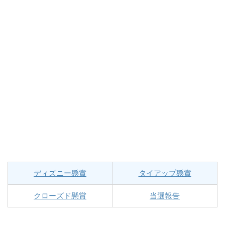
ディズニー懸賞
タイアップ懸賞
クローズド懸賞
当選報告