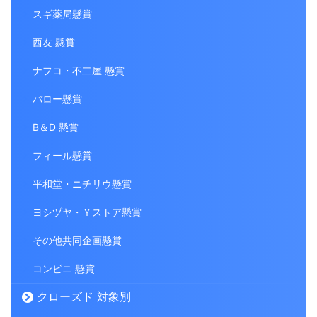
スギ薬局懸賞
西友 懸賞
ナフコ・不二屋 懸賞
バロー懸賞
B＆D 懸賞
フィール懸賞
平和堂・ニチリウ懸賞
ヨシヅヤ・Ｙストア懸賞
その他共同企画懸賞
コンビニ 懸賞
クローズド 対象別