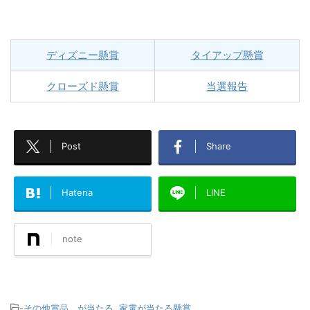
ディズニー懸賞
タイアップ懸賞
クローズド懸賞
当選報告
Post
Share
Hatena
LINE
note
-
その他賞品 が当たる
,
家電が当たる懸賞