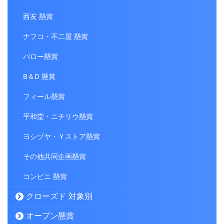
西友 懸賞
ナフコ・不二屋 懸賞
バロー懸賞
B＆D 懸賞
フィール懸賞
平和堂・ニチリウ懸賞
ヨシヅヤ・Ｙストア懸賞
その他共同企画懸賞
コンビニ 懸賞
クローズド 対象別
オープン懸賞