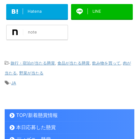
Hatena
LINE
note
-
旅行・宿泊が当たる懸賞
,
食品が当たる懸賞
,
飲み物を買って
,
肉が
当たる
,
野菜が当たる
-
JA
TOP/新着懸賞情報
本日応募した懸賞