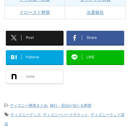
クローズド懸賞
当選報告
Post
Share
Hatena
LINE
note
-
ディズニー懸賞まとめ
,
旅行・宿泊が当たる懸賞
-
ディズニーグッズ
,
ディズニーパークチケット
,
ディズニーランド貸
切