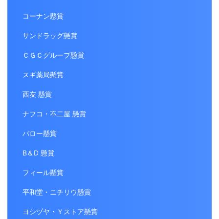
コーナン懸賞
サンドラッグ懸賞
ＣＧＣグループ懸賞
スギ薬局懸賞
西友 懸賞
ナフコ・不二屋 懸賞
バロー懸賞
B＆D 懸賞
フィール懸賞
平和堂・ニチリウ懸賞
ヨシヅヤ・Ｙストア懸賞