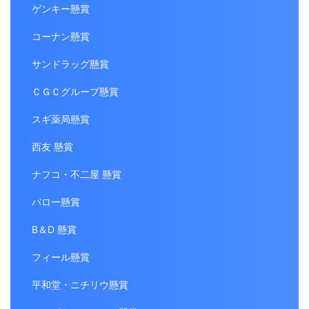
ゲンキー懸賞
コーナン懸賞
サンドラッグ懸賞
ＣＧＣグループ懸賞
スギ薬局懸賞
西友 懸賞
ナフコ・不二屋 懸賞
バロー懸賞
B＆D 懸賞
フィール懸賞
平和堂・ニチリウ懸賞