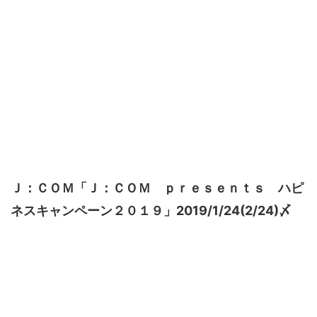
Ｊ：ＣＯＭ「Ｊ：ＣＯＭ ｐｒｅｓｅｎｔｓ ハピ
ネスキャンペーン２０１９」2019/1/24(2/24)〆