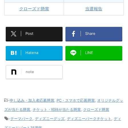
クローズド懸賞
当選報告
Post
Share
Hatena
LINE
note
-
申し込み・加入者応募懸賞
,
PC・スマホで応募懸賞
,
オリジナルグッ
ズが当たる懸賞
,
チケット・招待が当たる懸賞
,
クローズド懸賞
-
テーマパーク
,
ディズニーグッズ
,
ディズニーパークチケット
,
ディ
ズニーリゾート35周年