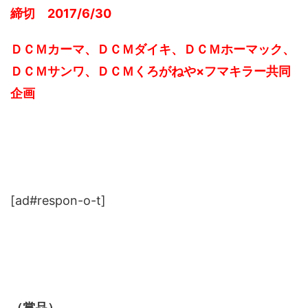
締切 2017/6/30
ＤＣＭカーマ、ＤＣＭダイキ、ＤＣＭホーマック、
ＤＣＭサンワ、ＤＣＭくろがねや×フマキラー共同
企画
[ad#respon-o-t]
（賞品）