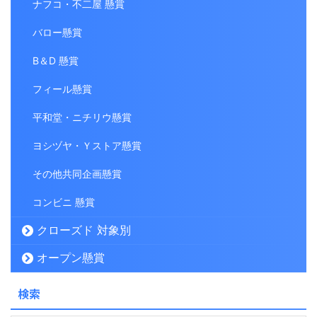
ナフコ・不二屋 懸賞
バロー懸賞
B＆D 懸賞
フィール懸賞
平和堂・ニチリウ懸賞
ヨシヅヤ・Ｙストア懸賞
その他共同企画懸賞
コンビニ 懸賞
クローズド 対象別
オープン懸賞
検索