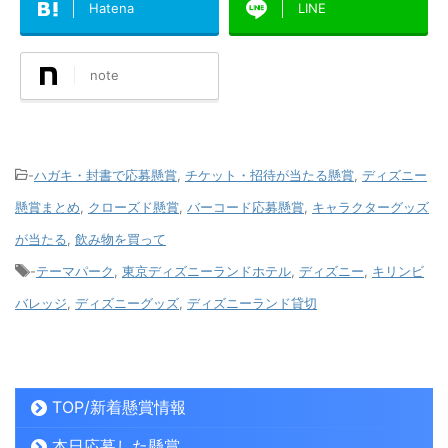
Hatena
LINE
note
-
ハガキ・封書で応募懸賞
,
チケット・招待が当たる懸賞
,
ディズニー
懸賞まとめ
,
クローズド懸賞
,
バーコード応募懸賞
,
キャラクターグッズ
が当たる
,
飲み物を買って
-
テーマパーク
,
東京ディズニーランドホテル
,
ディズニー
,
キリンビ
バレッジ
,
ディズニーグッズ
,
ディズニーランド貸切
TOP/新着懸賞情報
本日応募した懸賞