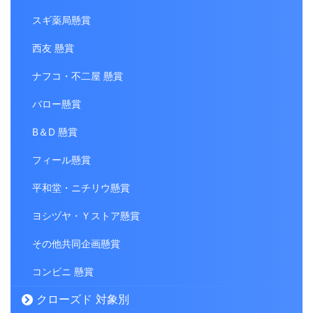
スギ薬局懸賞
西友 懸賞
ナフコ・不二屋 懸賞
バロー懸賞
B＆D 懸賞
フィール懸賞
平和堂・ニチリウ懸賞
ヨシヅヤ・Ｙストア懸賞
その他共同企画懸賞
コンビニ 懸賞
クローズド 対象別