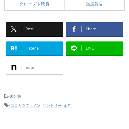
クローズド懸賞
当選報告
Post
Share
Hatena
LINE
note
-
未分類
-
ココカラファイン
,
サントリー
,
金券