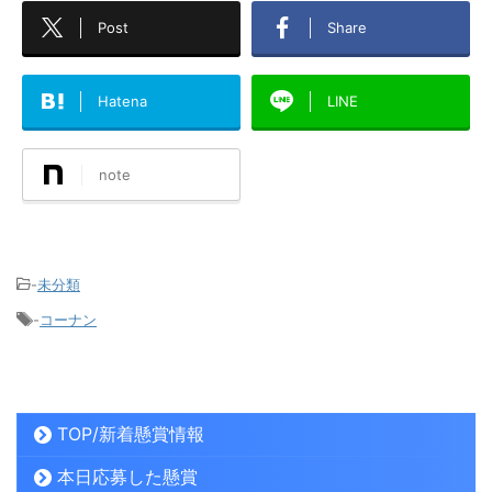
Post
Share
Hatena
LINE
note
-
未分類
-
コーナン
TOP/新着懸賞情報
本日応募した懸賞