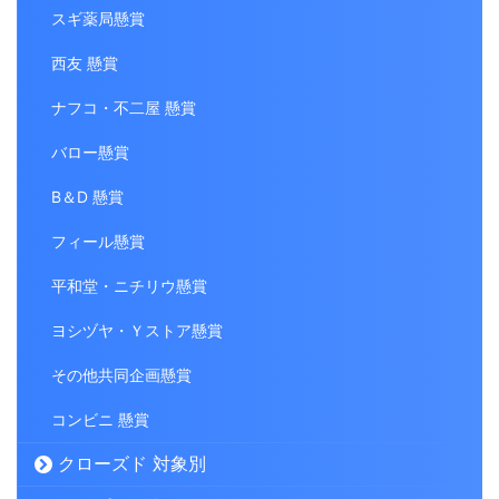
スギ薬局懸賞
西友 懸賞
ナフコ・不二屋 懸賞
バロー懸賞
B＆D 懸賞
フィール懸賞
平和堂・ニチリウ懸賞
ヨシヅヤ・Ｙストア懸賞
その他共同企画懸賞
コンビニ 懸賞
クローズド 対象別