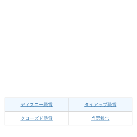
ディズニー懸賞
タイアップ懸賞
クローズド懸賞
当選報告