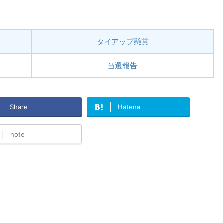
タイアップ懸賞
当選報告
Share
Hatena
note