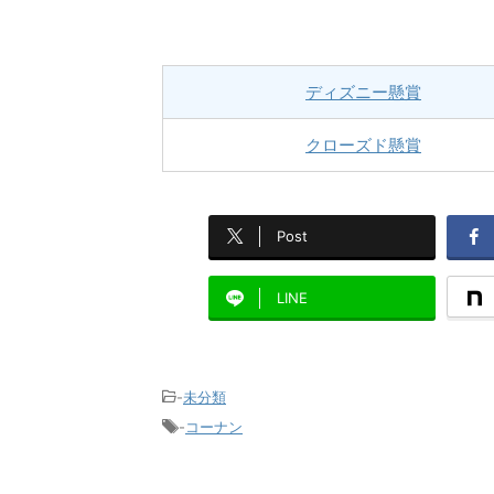
ディズニー懸賞
クローズド懸賞
Post
LINE
-
未分類
-
コーナン