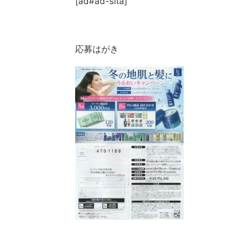
[ad#ad-sita]
応募はがき