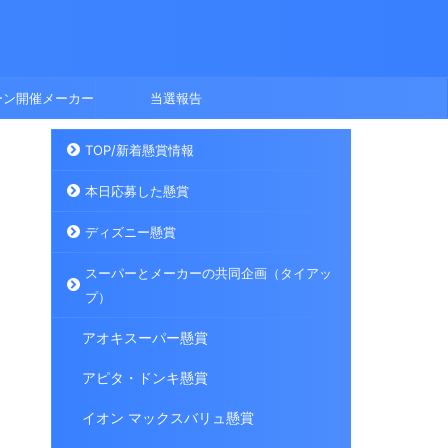
ーン開催メーカー
当選報告
TOP/新着懸賞情報
本日応募した懸賞
ディズニー懸賞
スーパーとメーカーの共同企画（タイアッ
プ）
アオキスーパー懸賞
アピタ・ドンキ懸賞
イオン マックスバリュ懸賞