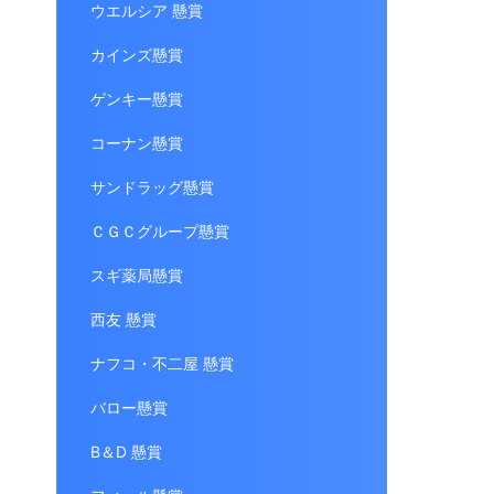
ウエルシア 懸賞
カインズ懸賞
ゲンキー懸賞
コーナン懸賞
サンドラッグ懸賞
ＣＧＣグループ懸賞
スギ薬局懸賞
西友 懸賞
ナフコ・不二屋 懸賞
バロー懸賞
B＆D 懸賞