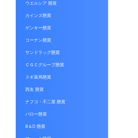
ウエルシア 懸賞
カインズ懸賞
ゲンキー懸賞
コーナン懸賞
サンドラッグ懸賞
ＣＧＣグループ懸賞
スギ薬局懸賞
西友 懸賞
ナフコ・不二屋 懸賞
バロー懸賞
B＆D 懸賞