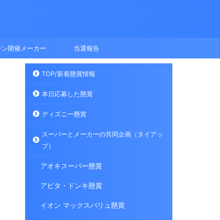
ーン開催メーカー
当選報告
TOP/新着懸賞情報
本日応募した懸賞
ディズニー懸賞
スーパーとメーカーの共同企画（タイアッ
プ）
アオキスーパー懸賞
アピタ・ドンキ懸賞
イオン マックスバリュ懸賞