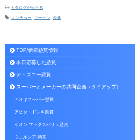
-
カタログが当たる
-
キンチョー
,
コーナン
,
金券
TOP/新着懸賞情報
本日応募した懸賞
ディズニー懸賞
スーパーとメーカーの共同企画（タイアップ）
アオキスーパー懸賞
アピタ・ドンキ懸賞
イオン マックスバリュ懸賞
ウエルシア 懸賞