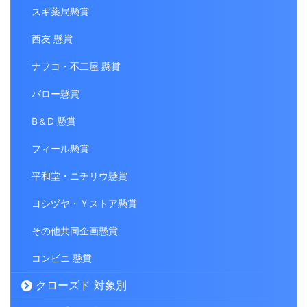
スギ薬局懸賞
西友 懸賞
ナフコ・不二屋 懸賞
バロー懸賞
B＆D 懸賞
フィール懸賞
平和堂・ニチリウ懸賞
ヨシヅヤ・Ｙストア懸賞
その他共同企画懸賞
コンビニ 懸賞
クローズド 対象別