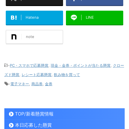
Hatena
LINE
note
-
PC・スマホで応募懸賞
,
現金・金券・ポイントが当たる懸賞
,
クロー
ズド懸賞
,
レシート応募懸賞
,
飲み物を買って
-
電子マネー
,
商品券
,
金券
TOP/新着懸賞情報
本日応募した懸賞