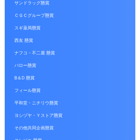
サンドラッグ懸賞
ＣＧＣグループ懸賞
スギ薬局懸賞
西友 懸賞
ナフコ・不二屋 懸賞
バロー懸賞
B＆D 懸賞
フィール懸賞
平和堂・ニチリウ懸賞
ヨシヅヤ・Ｙストア懸賞
その他共同企画懸賞