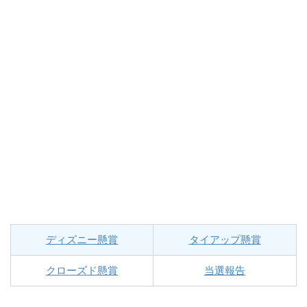
ディズニー懸賞
タイアップ懸賞
クローズド懸賞
当選報告