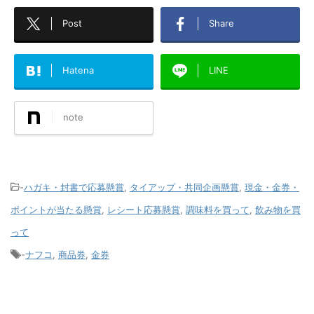
Post
Share
Hatena
LINE
note
-
ハガキ・封書で応募懸賞
,
タイアップ・共同企画懸賞
,
現金・金券・
ポイントが当たる懸賞
,
レシート応募懸賞
,
調味料を買って
,
飲み物を買
って
-
ナフコ
,
商品券
,
金券