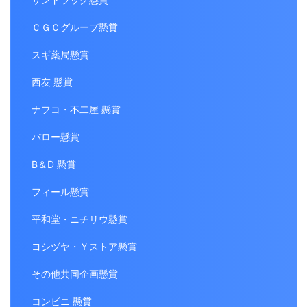
ＣＧＣグループ懸賞
スギ薬局懸賞
西友 懸賞
ナフコ・不二屋 懸賞
バロー懸賞
B＆D 懸賞
フィール懸賞
平和堂・ニチリウ懸賞
ヨシヅヤ・Ｙストア懸賞
その他共同企画懸賞
コンビニ 懸賞