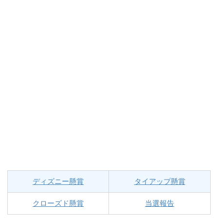
ディズニー懸賞
タイアップ懸賞
クローズド懸賞
当選報告