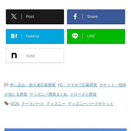
Post
Share
Hatena
LINE
note
-
申し込み・加入者応募懸賞
,
PC・スマホで応募懸賞
,
チケット・招待
が当たる懸賞
,
ディズニー懸賞まとめ
,
クローズド懸賞
-
OCN
,
テーマパーク
,
ディズニー
,
ディズニーパークチケット