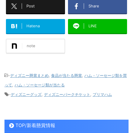
Post
Share
Hatena
LINE
note
-
ディズニー懸賞まとめ
,
食品が当たる懸賞
,
ハム・ソーセージ類を買
って
,
ハム・ソーセージ類が当たる
-
ディズニーグッズ
,
ディズニーパークチケット
,
プリマハム
TOP/新着懸賞情報