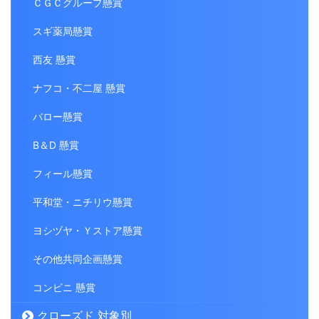
ＣＧＣグループ懸賞
スギ薬局懸賞
西友 懸賞
ナフコ・不二屋 懸賞
バロー懸賞
B＆D 懸賞
フィール懸賞
平和堂・ニチリウ懸賞
ヨシヅヤ・Ｙストア懸賞
その他共同企画懸賞
コンビニ 懸賞
クローズド 対象別