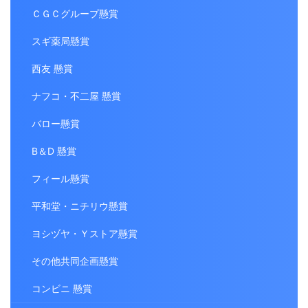
ＣＧＣグループ懸賞
スギ薬局懸賞
西友 懸賞
ナフコ・不二屋 懸賞
バロー懸賞
B＆D 懸賞
フィール懸賞
平和堂・ニチリウ懸賞
ヨシヅヤ・Ｙストア懸賞
その他共同企画懸賞
コンビニ 懸賞