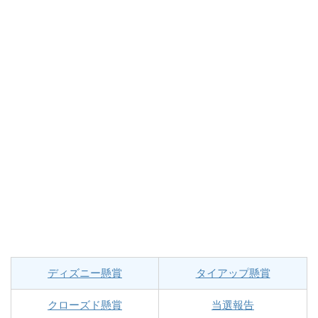
ディズニー懸賞
タイアップ懸賞
クローズド懸賞
当選報告