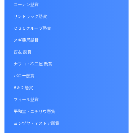
コーナン懸賞
サンドラッグ懸賞
ＣＧＣグループ懸賞
スギ薬局懸賞
西友 懸賞
ナフコ・不二屋 懸賞
バロー懸賞
B＆D 懸賞
フィール懸賞
平和堂・ニチリウ懸賞
ヨシヅヤ・Ｙストア懸賞