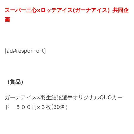
スーパー三心×ロッテアイス(ガーナアイス）共同企
画
[ad#respon-o-t]
（賞品）
ガーナアイス×羽生結弦選手オリジナルQUOカー
ド ５００円×３枚(30名）