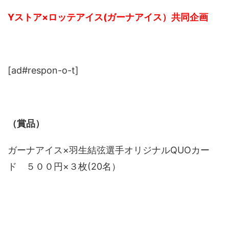
Yストア×ロッテアイス(ガーナアイス）共同企画
[ad#respon-o-t]
（賞品）
ガーナアイス×羽生結弦選手オリジナルQUOカー
ド ５００円×３枚(20名）