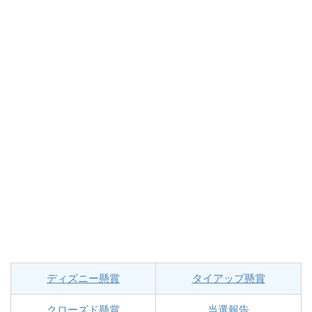
ディズニー懸賞
タイアップ懸賞
クローズド懸賞
当選報告