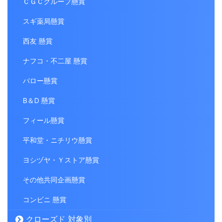
ＣＧＣグループ懸賞
スギ薬局懸賞
西友 懸賞
ナフコ・不二屋 懸賞
バロー懸賞
B＆D 懸賞
フィール懸賞
平和堂・ニチリウ懸賞
ヨシヅヤ・Ｙストア懸賞
その他共同企画懸賞
コンビニ 懸賞
クローズド 対象別