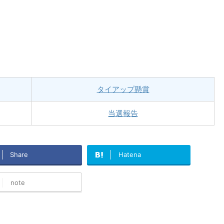
タイアップ懸賞
当選報告
Share
Hatena
note