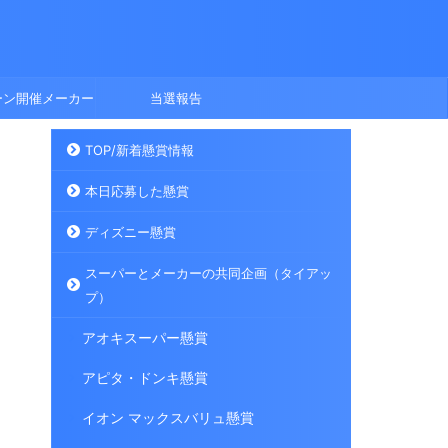
ーン開催メーカー
当選報告
TOP/新着懸賞情報
本日応募した懸賞
ディズニー懸賞
スーパーとメーカーの共同企画（タイアッ
プ）
アオキスーパー懸賞
アピタ・ドンキ懸賞
イオン マックスバリュ懸賞