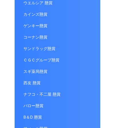
ウエルシア 懸賞
カインズ懸賞
ゲンキー懸賞
コーナン懸賞
サンドラッグ懸賞
ＣＧＣグループ懸賞
スギ薬局懸賞
西友 懸賞
ナフコ・不二屋 懸賞
バロー懸賞
B＆D 懸賞