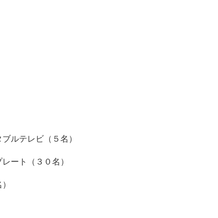
タブルテレビ（５名）
プレート（３０名）
名）