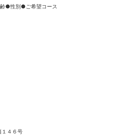
年齢●性別●ご希望コース
箱１４６号