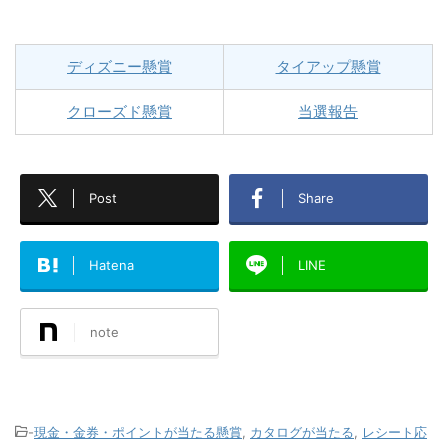
ディズニー懸賞
タイアップ懸賞
クローズド懸賞
当選報告
Post
Share
Hatena
LINE
note
-
現金・金券・ポイントが当たる懸賞
,
カタログが当たる
,
レシート応