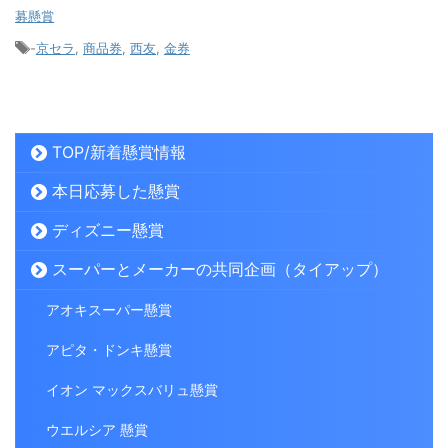
募懸賞
-
京セラ
,
商品券
,
西友
,
金券
TOP/新着懸賞情報
本日応募した懸賞
ディズニー懸賞
スーパーとメーカーの共同企画（タイアップ）
アオキスーパー懸賞
アピタ・ドンキ懸賞
イオン マックスバリュ懸賞
ウエルシア 懸賞