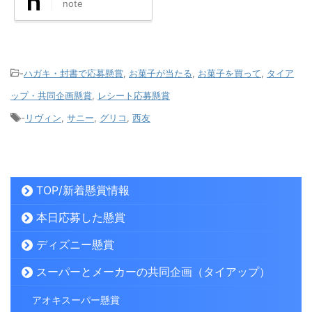
note
-
ハガキ・封書で応募懸賞
,
お菓子が当たる
,
お菓子を買って
,
タイア
ップ・共同企画懸賞
,
レシート応募懸賞
-
リヴィン
,
サニー
,
グリコ
,
西友
TOP/新着懸賞情報
本日応募した懸賞
ディズニー懸賞
スーパーとメーカーの共同企画（タイアップ）
アオキスーパー懸賞