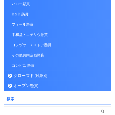
バロー懸賞
B＆D 懸賞
フィール懸賞
平和堂・ニチリウ懸賞
ヨシヅヤ・Ｙストア懸賞
その他共同企画懸賞
コンビニ 懸賞
クローズド 対象別
オープン懸賞
検索