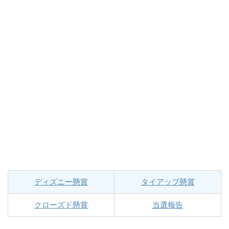
ディズニー懸賞
タイアップ懸賞
クローズド懸賞
当選報告