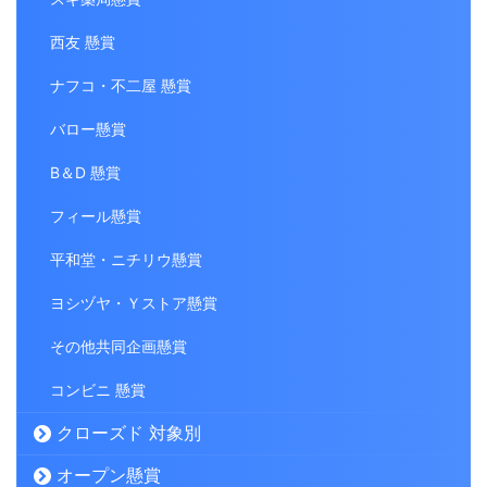
西友 懸賞
ナフコ・不二屋 懸賞
バロー懸賞
B＆D 懸賞
フィール懸賞
平和堂・ニチリウ懸賞
ヨシヅヤ・Ｙストア懸賞
その他共同企画懸賞
コンビニ 懸賞
クローズド 対象別
オープン懸賞