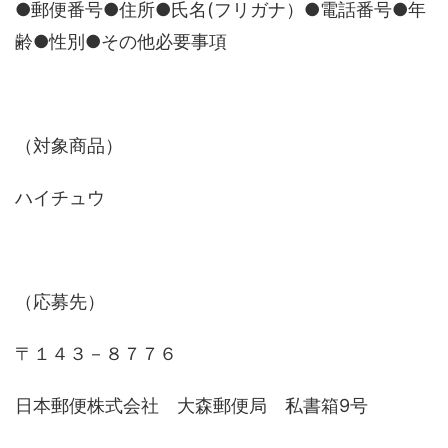
●郵便番号●住所●氏名(フリガナ）●電話番号●年
齢●性別●その他必要事項
（対象商品）
ハイチュウ
（応募先）
〒１４３－８７７６
日本郵便株式会社 大森郵便局 私書箱9号