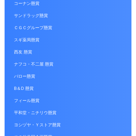
コーナン懸賞
サンドラッグ懸賞
ＣＧＣグループ懸賞
スギ薬局懸賞
西友 懸賞
ナフコ・不二屋 懸賞
バロー懸賞
B＆D 懸賞
フィール懸賞
平和堂・ニチリウ懸賞
ヨシヅヤ・Ｙストア懸賞