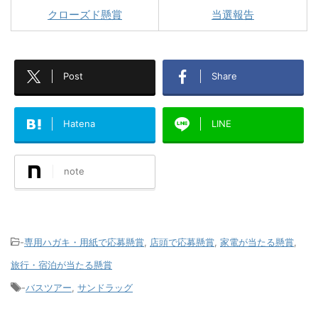
クローズド懸賞
当選報告
Post
Share
Hatena
LINE
note
-
専用ハガキ・用紙で応募懸賞
,
店頭で応募懸賞
,
家電が当たる懸賞
,
旅行・宿泊が当たる懸賞
-
バスツアー
,
サンドラッグ