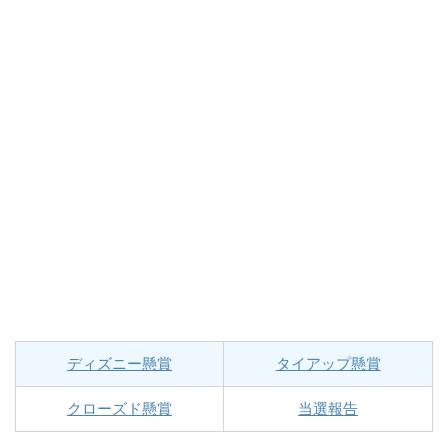
ディズニー懸賞
タイアップ懸賞
クローズド懸賞
当選報告