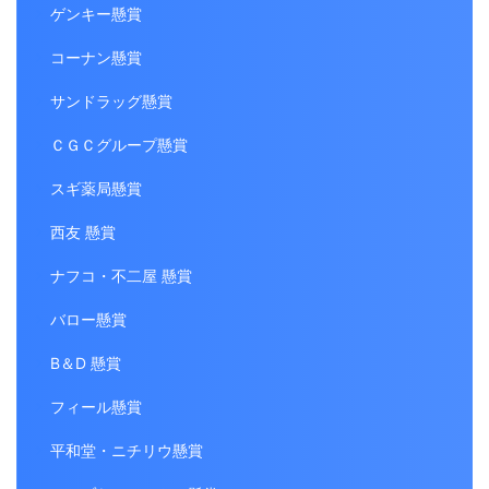
ゲンキー懸賞
コーナン懸賞
サンドラッグ懸賞
ＣＧＣグループ懸賞
スギ薬局懸賞
西友 懸賞
ナフコ・不二屋 懸賞
バロー懸賞
B＆D 懸賞
フィール懸賞
平和堂・ニチリウ懸賞