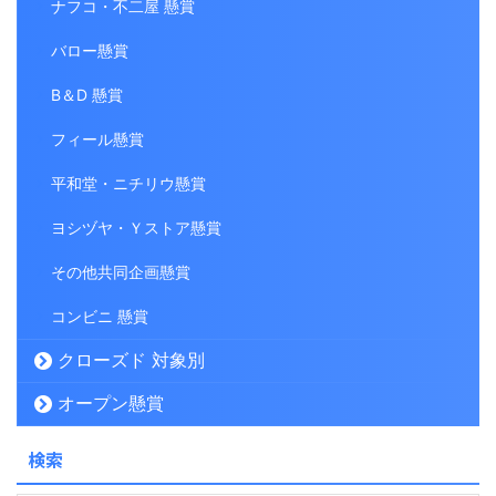
ナフコ・不二屋 懸賞
バロー懸賞
B＆D 懸賞
フィール懸賞
平和堂・ニチリウ懸賞
ヨシヅヤ・Ｙストア懸賞
その他共同企画懸賞
コンビニ 懸賞
クローズド 対象別
オープン懸賞
検索