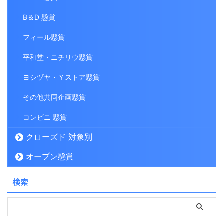
B＆D 懸賞
フィール懸賞
平和堂・ニチリウ懸賞
ヨシヅヤ・Ｙストア懸賞
その他共同企画懸賞
コンビニ 懸賞
クローズド 対象別
オープン懸賞
検索