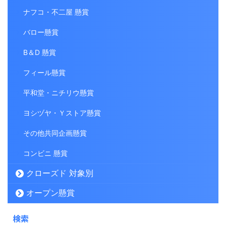
ナフコ・不二屋 懸賞
バロー懸賞
B＆D 懸賞
フィール懸賞
平和堂・ニチリウ懸賞
ヨシヅヤ・Ｙストア懸賞
その他共同企画懸賞
コンビニ 懸賞
クローズド 対象別
オープン懸賞
検索