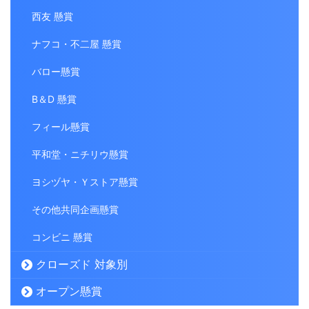
西友 懸賞
ナフコ・不二屋 懸賞
バロー懸賞
B＆D 懸賞
フィール懸賞
平和堂・ニチリウ懸賞
ヨシヅヤ・Ｙストア懸賞
その他共同企画懸賞
コンビニ 懸賞
クローズド 対象別
オープン懸賞