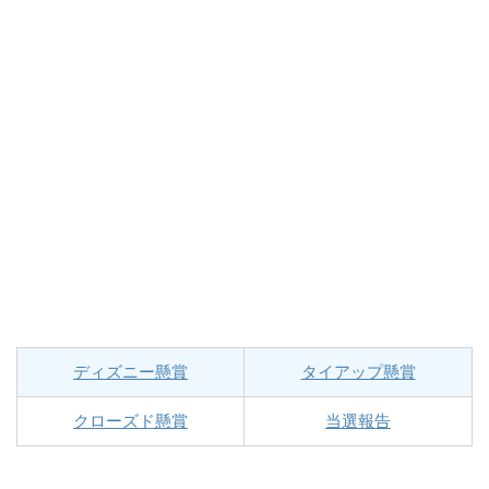
ディズニー懸賞
タイアップ懸賞
クローズド懸賞
当選報告