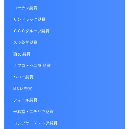
コーナン懸賞
サンドラッグ懸賞
ＣＧＣグループ懸賞
スギ薬局懸賞
西友 懸賞
ナフコ・不二屋 懸賞
バロー懸賞
B＆D 懸賞
フィール懸賞
平和堂・ニチリウ懸賞
ヨシヅヤ・Ｙストア懸賞