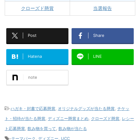
クローズド懸賞
当選報告
Post
Share
Hatena
LINE
note
-
ハガキ・封書で応募懸賞
,
オリジナルグッズが当たる懸賞
,
チケッ
ト・招待が当たる懸賞
,
ディズニー懸賞まとめ
,
クローズド懸賞
,
レシー
ト応募懸賞
,
飲み物を買って
,
飲み物が当たる
-
テーマパーク
,
ディズニー
,
UCC