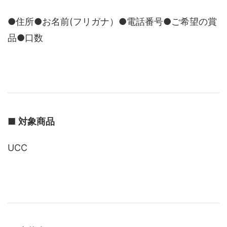
●住所●お名前(フリガナ）●電話番号●ご希望の賞
品●口数
■
対象商品
UCC