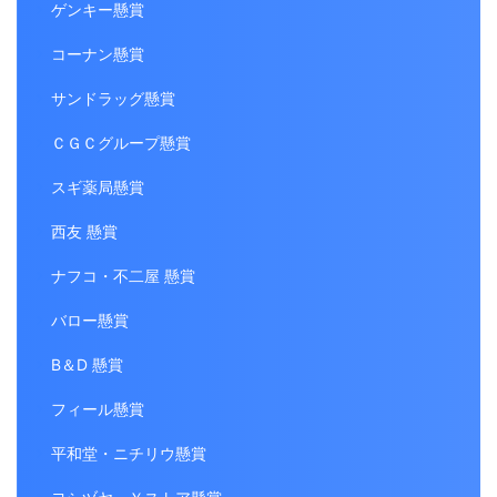
ゲンキー懸賞
コーナン懸賞
サンドラッグ懸賞
ＣＧＣグループ懸賞
スギ薬局懸賞
西友 懸賞
ナフコ・不二屋 懸賞
バロー懸賞
B＆D 懸賞
フィール懸賞
平和堂・ニチリウ懸賞