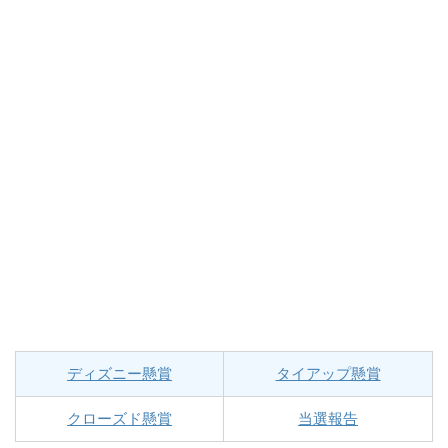
ディズニー懸賞
タイアップ懸賞
クローズド懸賞
当選報告