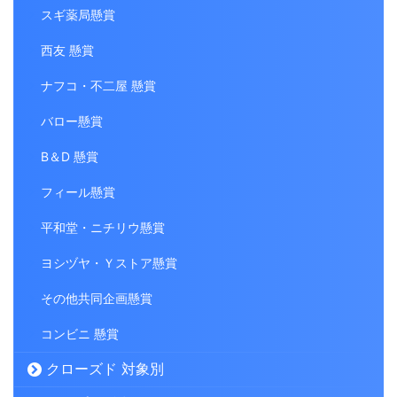
スギ薬局懸賞
西友 懸賞
ナフコ・不二屋 懸賞
バロー懸賞
B＆D 懸賞
フィール懸賞
平和堂・ニチリウ懸賞
ヨシヅヤ・Ｙストア懸賞
その他共同企画懸賞
コンビニ 懸賞
クローズド 対象別