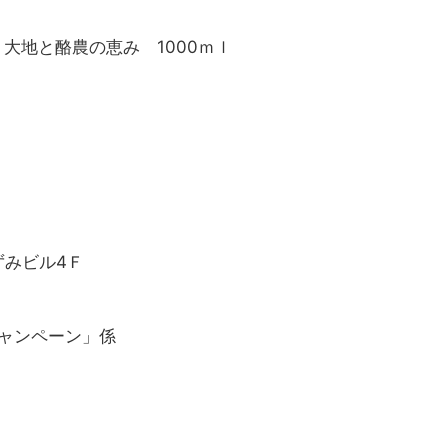
・大地と酪農の恵み 1000ｍｌ
ずみビル4Ｆ
キャンペーン」係