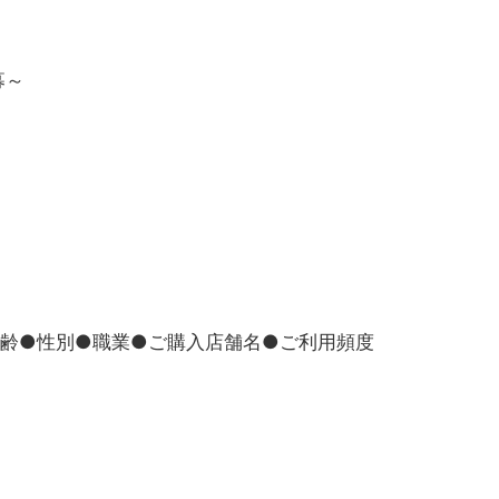
募～
年齢●性別●職業●ご購入店舗名●ご利用頻度