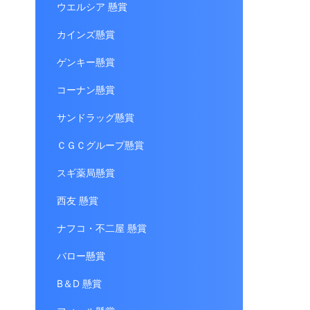
ウエルシア 懸賞
カインズ懸賞
ゲンキー懸賞
コーナン懸賞
サンドラッグ懸賞
ＣＧＣグループ懸賞
スギ薬局懸賞
西友 懸賞
ナフコ・不二屋 懸賞
バロー懸賞
B＆D 懸賞