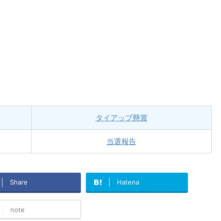
タイアップ懸賞
当選報告
Share
Hatena
note