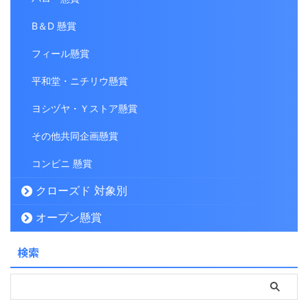
B＆D 懸賞
フィール懸賞
平和堂・ニチリウ懸賞
ヨシヅヤ・Ｙストア懸賞
その他共同企画懸賞
コンビニ 懸賞
クローズド 対象別
オープン懸賞
検索