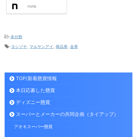
note
-
未分類
-
ヨシヅヤ
,
マルサンアイ
,
商品券
,
金券
TOP/新着懸賞情報
本日応募した懸賞
ディズニー懸賞
スーパーとメーカーの共同企画（タイアップ）
アオキスーパー懸賞